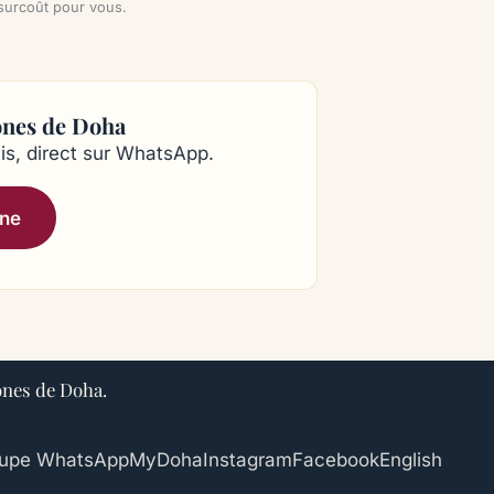
 surcoût pour vous.
ones de Doha
is, direct sur WhatsApp.
nne
ones de Doha.
roupe WhatsApp
MyDoha
Instagram
Facebook
English