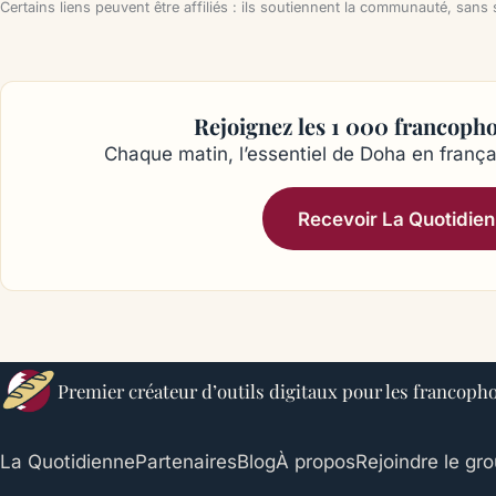
Certains liens peuvent être affiliés : ils soutiennent la communauté, sans
Rejoignez les 1 000 francoph
Chaque matin, l’essentiel de Doha en frança
Recevoir La Quotidie
Premier créateur d’outils digitaux pour les francoph
La Quotidienne
Partenaires
Blog
À propos
Rejoindre le g