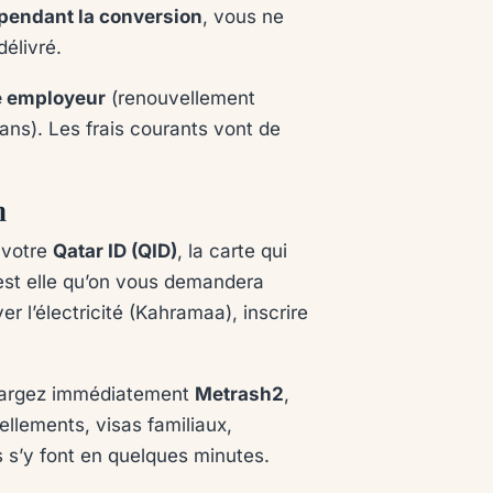
 pendant la conversion
, vous ne
délivré.
e employeur
(renouvellement
ans). Les frais courants vont de
n
 votre
Qatar ID (QID)
, la carte qui
’est elle qu’on vous demandera
er l’électricité (Kahramaa), inscrire
chargez immédiatement
Metrash2
,
uvellements, visas familiaux,
s’y font en quelques minutes.